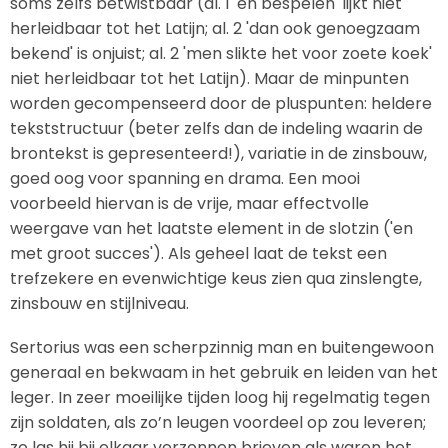
soms zelfs betwistbaar (al. 1 'en bespelen' lijkt niet
herleidbaar tot het Latijn; al. 2 'dan ook genoegzaam
bekend' is onjuist; al. 2 'men slikte het voor zoete koek'
niet herleidbaar tot het Latijn). Maar de minpunten
worden gecompenseerd door de pluspunten: heldere
tekststructuur (beter zelfs dan de indeling waarin de
brontekst is gepresenteerd!), variatie in de zinsbouw,
goed oog voor spanning en drama. Een mooi
voorbeeld hiervan is de vrije, maar effectvolle
weergave van het laatste element in de slotzin ('en
met groot succes'). Als geheel laat de tekst een
trefzekere en evenwichtige keus zien qua zinslengte,
zinsbouw en stijlniveau.
Sertorius was een scherpzinnig man en buitengewoon
generaal en bekwaam in het gebruik en leiden van het
leger. In zeer moeilijke tijden loog hij regelmatig tegen
zijn soldaten, als zo’n leugen voordeel op zou leveren;
zo las hij bij elkaar verzonnen brieven als waren het