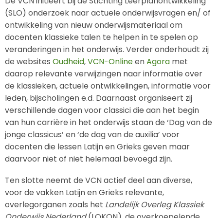
De VCN initiëert bij de Stichting Leerplanontwikkeling
(SLO) onderzoek naar actuele onderwijsvragen en/ of
ontwikkeling van nieuw onderwijsmateriaal om
docenten klassieke talen te helpen in te spelen op
veranderingen in het onderwijs. Verder onderhoudt zij
de websites
Oudheid
,
VCN-Online
en
Agora
met
daarop relevante verwijzingen naar informatie over
de klassieken, actuele ontwikkelingen, informatie voor
leden, bijscholingen e.d. Daarnaast organiseert zij
verschillende dagen voor classici die aan het begin
van hun carrière in het onderwijs staan de ‘Dag van de
jonge classicus’ en ‘de dag van de auxilia’ voor
docenten die lessen Latijn en Grieks geven maar
daarvoor niet of niet helemaal bevoegd zijn.
Ten slotte neemt de VCN actief deel aan diverse,
voor de vakken Latijn en Grieks relevante,
overlegorganen zoals het
Landelijk Overleg Klassiek
Onderwijs Nederland
(LOKON), de overkoepelende