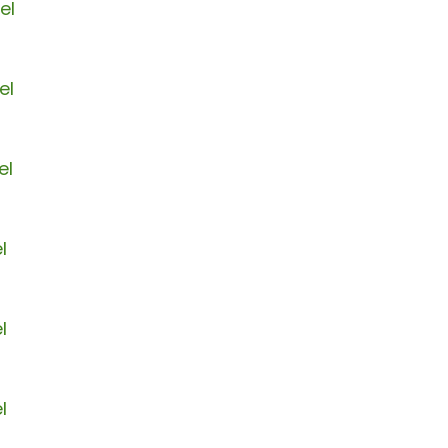
el
el
el
l
l
l