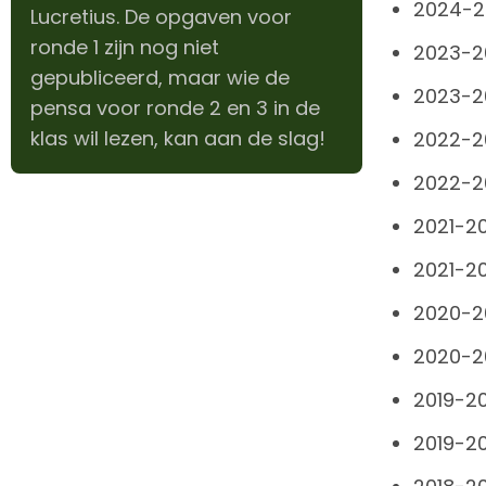
2024-2
Lucretius. De opgaven voor
ronde 1 zijn nog niet
2023-2
gepubliceerd, maar wie de
2023-2
pensa voor ronde 2 en 3 in de
klas wil lezen, kan aan de slag!
2022-2
2022-2
2021-2
2021-20
2020-2
2020-20
2019-2
2019-20