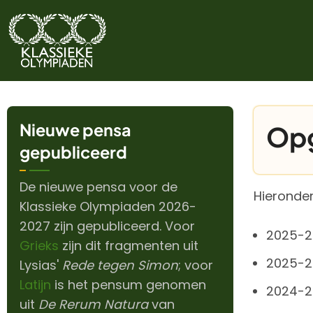
Overslaan
en
naar
de
inhoud
gaan
Nieuwe pensa
Opg
gepubliceerd
De nieuwe pensa voor de
Hieronder
Klassieke Olympiaden 2026-
2027 zijn gepubliceerd. Voor
2025-2
Grieks
zijn dit fragmenten uit
2025-2
Lysias'
Rede tegen Simon
; voor
Latijn
is het pensum genomen
2024-2
uit
De Rerum Natura
van