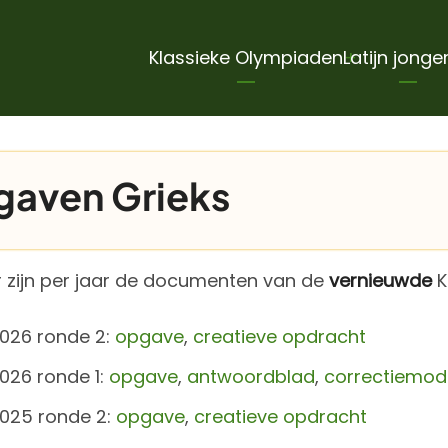
Hoofdnavigatie
Klassieke Olympiaden
Latijn jonge
aven Grieks
 zijn per jaar de documenten van de
vernieuwde
K
026 ronde 2:
opgave
,
creatieve opdracht
026 ronde 1:
opgave
,
antwoordblad
,
correctiemod
025 ronde 2:
opgave
,
creatieve opdracht