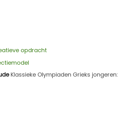
l
l
creatieve opdracht
ectiemodel
ude
Klassieke Olympiaden Grieks jongeren: