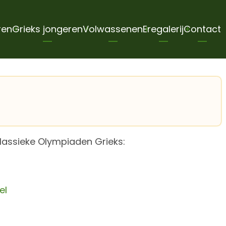
ren
Grieks jongeren
Volwassenen
Eregalerij
Contact
lassieke Olympiaden Grieks:
el