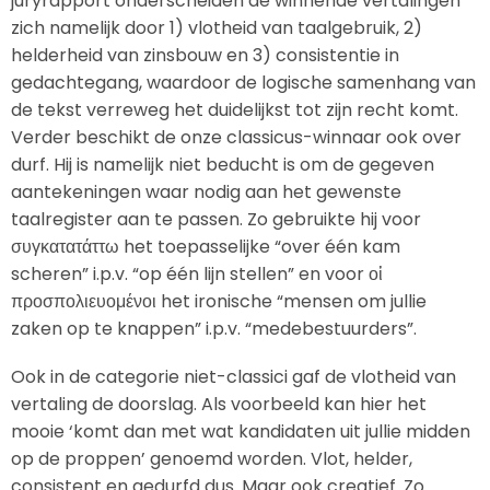
juryrapport onderscheiden de winnende vertalingen
zich namelijk door 1) vlotheid van taalgebruik, 2)
helderheid van zinsbouw en 3) consistentie in
gedachtegang, waardoor de logische samenhang van
de tekst verreweg het duidelijkst tot zijn recht komt.
Verder beschikt de onze classicus-winnaar ook over
durf. Hij is namelijk niet beducht is om de gegeven
aantekeningen waar nodig aan het gewenste
taalregister aan te passen. Zo gebruikte hij voor
συγκατατάττω het toepasselijke “over één kam
scheren” i.p.v. “op één lijn stellen” en voor οἱ
προσπολιευομένοι het ironische “mensen om jullie
zaken op te knappen” i.p.v. “medebestuurders”.
Ook in de categorie niet-classici gaf de vlotheid van
vertaling de doorslag. Als voorbeeld kan hier het
mooie ‘komt dan met wat kandidaten uit jullie midden
op de proppen’ genoemd worden. Vlot, helder,
consistent en gedurfd dus. Maar ook creatief. Zo