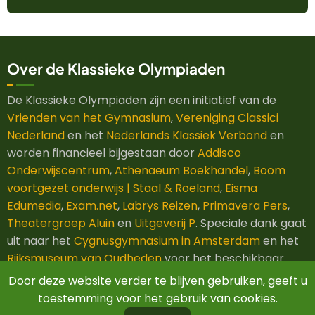
Over de Klassieke Olympiaden
De Klassieke Olympiaden zijn een initiatief van de
Vrienden van het Gymnasium
,
Vereniging Classici
Nederland
en het
Nederlands Klassiek Verbond
en
worden financieel bijgestaan door
Addisco
Onderwijscentrum
,
Athenaeum Boekhandel
,
Boom
voortgezet onderwijs | Staal & Roeland
,
Eisma
Edumedia
,
Exam.net
,
Labrys Reizen
,
Primavera Pers
,
Theatergroep Aluin
en
Uitgeverij P
. Speciale dank gaat
uit naar het
Cygnusgymnasium in Amsterdam
en het
Rijksmuseum van Oudheden
voor het beschikbaar
stellen van hun ruimtes.
Door deze website verder te blijven gebruiken, geeft u
toestemming voor het gebruik van cookies.