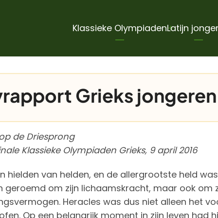
Hoofdnavigatie
Klassieke Olympiaden
Latijn jonge
yrapport Grieks jongere
 op de Driesprong
inale Klassieke Olympiaden Grieks, 9 april 2016
n hielden van helden, en de allergrootste held was
en geroemd om zijn lichaamskracht, maar ook om z
ngsvermogen. Heracles was dus niet alleen het vo
sofen. Op een belangrijk moment in zijn leven had h