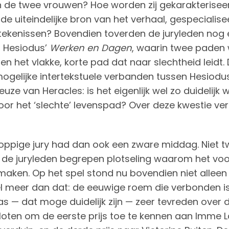
 de twee vrouwen? Hoe worden zij gekarakteriseer
 de uiteindelijke bron van het verhaal, gespeciali
ekenissen? Bovendien toverden de juryleden nog 
t Hesiodus’
Werken en Dagen
, waarin twee paden 
n het vlakke, korte pad dat naar slechtheid leidt
ogelijke intertekstuele verbanden tussen Hesiodu
euze van Heracles: is het eigenlijk wel zo duidelijk 
or het ‘slechte’ levenspad? Over deze kwestie ve
oppige jury had dan ook een zware middag. Niet 
 de juryleden begrepen plotseling waarom het voo
maken. Op het spel stond nu bovendien niet allee
 meer dan dat: de eeuwige roem die verbonden is
as — dat moge duidelijk zijn — zeer tevreden over de
oten om de eerste prijs toe te kennen aan Imme L