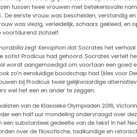
zen tussen twee vrouwen met betekenisvolle name
. De eerste vrouw was bescheiden, verstandig en
ouw was vlezig, verleidelijk, schaars gekleed, e
 voortdurend zichzelf.
orabilia
zegt Xenophon dat Socrates het verhaal 
e sofist Prodicus had gehoord. Socrates vertelt he
aal wordt aangemoedigd om voortaan een goed en d
ook zo’n eenduidige boodschap had (kies voor Deu
ouwen bij Prodicus twee gelijkwaardige alternatie
rs wel het een en ander te zeggen.
inalisten van de Klassieke Olympiaden 2016, Victori
eder een half uur mondeling ondervraagd over de
en een substantieel gedeelte van de tekst in het N
den over de filosofische, taalkundige en retoris