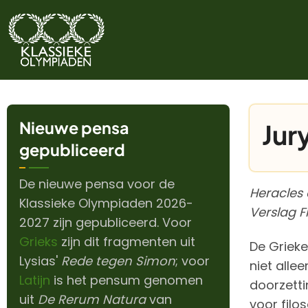
Overslaan
en
naar
de
inhoud
gaan
Nieuwe pensa
Jur
gepubliceerd
De nieuwe pensa voor de
Heracles
Klassieke Olympiaden 2026-
Verslag F
2027 zijn gepubliceerd. Voor
Grieks
zijn dit fragmenten uit
De Grieke
Lysias'
Rede tegen Simon
; voor
niet alle
Latijn
is het pensum genomen
doorzetti
uit
De Rerum Natura
van
voor filo