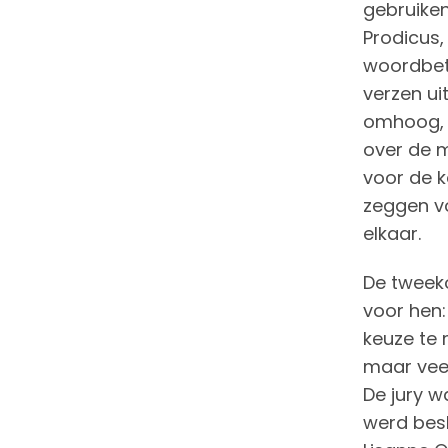
gebruiken
Prodicus,
woordbet
verzen ui
omhoog, e
over de m
voor de k
zeggen vo
elkaar.
De tweek
voor hen:
keuze te 
maar veel
De jury w
werd besl