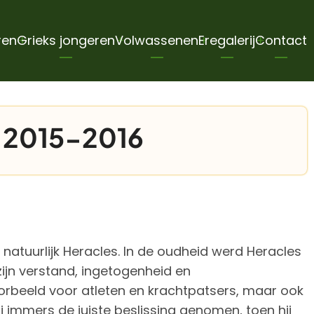
ren
Grieks jongeren
Volwassenen
Eregalerij
Contact
n 2015-2016
 natuurlijk Heracles. In de oudheid werd Heracles
ijn verstand, ingetogenheid en
orbeeld voor atleten en krachtpatsers, maar ook
ij immers de juiste beslissing genomen, toen hij