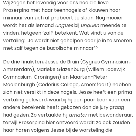
Wij zagen het levendig voor ons hoe die lieve
Proserpina met haar teennagels of klauwen haar
minnaar van zich af probeert te slaan. Nog mooier
wordt het als iemand
ungues
bij
unguen
meende te
vinden, hetgeen ‘zalf’ betekent. Wat vindt u van de
vertaling: ‘Je wordt niet geholpen door je in te smeren
met zalf tegen de bucolische minnaar’?
De drie finalisten, Jesse de Bruin (Cygnus Gymnasium,
Amsterdam), Marieke Glazenburg (Willem Lodewijk
Gymnasium, Groningen) en Maarten-Pieter
Moolenburgh (Coderius College, Amersfoort) hebben
zich niet verslikt in deze nagels. Jesse heeft een prima
vertaling geleverd, waarbij hij een paar keer voor een
andere betekenis heeft gekozen dan de jury graag
had gezien. Zo vertaalde hij
amator
met bewonderaar,
terwijl Proserpina hier ontvoerd wordt; zo ook zouden
haar haren volgens Jesse bij de worsteling die