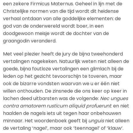
een zekere Firmicus Maternus. Geheel in lijn met de
Christelijke normen van die tijd wordt dit heidense
verhaal ontdaan van alle goddelijke elementen: de
god van de onderwereld wordt boer, in een
doodgewoon meisje wordt de dochter van de
graangodin veranderd.
Met veel plezier heeft de jury de bijna tweehonderd
vertalingen nagekeken. Natuurlijk weten niet alleen de
goede, bijna foutloze vertalingen een glimlach bij de
leden op het gezicht tevoorschijn te toveren, maar
ook de bizarre vondsten waarvan we u er één niet
willen onthouden. De zinsnede die ons keer op keer in
lachen deed uitbarsten was de volgende:
Nec ungues
contra amatorem rusticum aliquid profuerunt
: en niet
haalden de nagels iets uit tegen haar onbehouwen
minnaar. Het woordenboek geeft bij
unguis
niet alleen
de vertaling ‘nagel’, maar ook ‘teennagel’ of ‘klauw’.