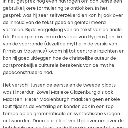
in het gesprek nog even navragen om aan Jesse een
gebruikelijkere formulering te ontlokken. In het
gesprek was hij zeer zelfverzekerd en kon hij ook over
de inhoud van de tekst goed en geïnformeerd
vertellen. Bij de vergelijking van de tekst van de finale
(de Proserpinamythe in de versie van Hyginus) en die
van de voorronde (dezelfde mythe in de versie van
Firmicius Maternus) kwam hij tot centrale inzichten en
kon hij goed uitleggen hoe de christelijke auteur de
oorspronkelijke culturele betekenis van de mythe
gedeconstrueerd had.
Het verschil tussen de eerste en de tweede plaats
was flinterdun. Zowel Marieke Glazenburg als ook
Maarten-Pieter Moolenburgh maakten geen enkele
fout tijdens de vertaling en konden ook in een rap
tempo op de grammaticale en syntactische vragen
antwoorden. Daardoor bleef veel tijd over om over de
betekenis van de tekst en de literaire presentatie van