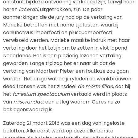
ontstaat bij deze ontvoering verknoeid zijn, terwijl haar
haren
lacerati
, uitgetrokken, zijn. De paar
aanmerkingen die de jury had op de vertaling van
Marieke betroffen met name tijdfouten, waarbij
coniunctivus imperfecti en plusquamperfecti
verwisseld werden. Marieke maakte indruk met haar
vertaling door het Latijn om te zetten in vlot lopend
Nederlands. Het is een plezierig lezende vertaling
geworden. Lange tijd zag het er naar uit dat de
vertaling van Maarten-Pieter een foutloze zou gaan
worden. Het enige wat de juryleden de wenkbrauwen
deed fronsen was het zinsdeel
de morte filiae
, dat bij
het
funestum spectaculum
vertaald werd in plaats
van
miserandae
: een uitleg waarom Ceres nu zo
beklagenswaardig is.
Zaterdag 21 maart 2015 was een dag van ingeloste
beloften. Allereerst werd, op deze allereerste