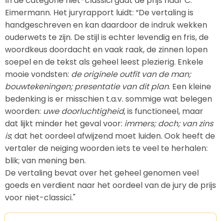
In de categorie niet-classici gaat de prijs naar C.
Eimermann. Het juryrapport luidt: “De vertaling is
handgeschreven en kan daardoor de indruk wekken
ouderwets te zijn. De stijl is echter levendig en fris, de
woordkeus doordacht en vaak raak, de zinnen lopen
soepel en de tekst als geheel leest plezierig. Enkele
mooie vondsten:
de originele outfit van de man;
bouwtekeningen; presentatie van dit plan
. Een kleine
bedenking is er misschien t.a.v. sommige wat belegen
woorden:
uwe doorluchtigheid
, is functioneel, maar
dat lijkt minder het geval voor:
immers; doch; van zins
is
; dat het oordeel afwijzend moet luiden. Ook heeft de
vertaler de neiging woorden iets te veel te herhalen:
blik; van mening ben.
De vertaling bevat over het geheel genomen veel
goeds en verdient naar het oordeel van de jury de prijs
voor niet-classici."