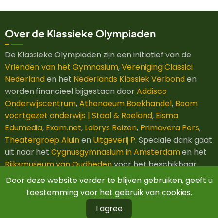
Over de Klassieke Olympiaden
De Klassieke Olympiaden zijn een initiatief van de
Vrienden van het Gymnasium
,
Vereniging Classici
Nederland
en het
Nederlands Klassiek Verbond
en
worden financieel bijgestaan door
Addisco
Onderwijscentrum
,
Athenaeum Boekhandel
,
Boom
voortgezet onderwijs | Staal & Roeland
,
Eisma
Edumedia
,
Exam.net
,
Labrys Reizen
,
Primavera Pers
,
Theatergroep Aluin
en
Uitgeverij P
. Speciale dank gaat
uit naar het
Cygnusgymnasium in Amsterdam
en het
Rijksmuseum van Oudheden
voor het beschikbaar
stellen van hun ruimtes.
Door deze website verder te blijven gebruiken, geeft u
toestemming voor het gebruik van cookies.
I agree