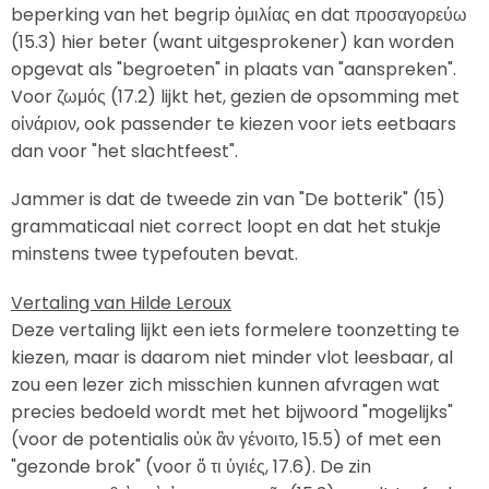
beperking van het begrip ὁμιλίας en dat προσαγορεύω
(15.3) hier beter (want uitgesprokener) kan worden
opgevat als "begroeten" in plaats van "aanspreken".
Voor ζωμός (17.2) lijkt het, gezien de opsomming met
οἰνάριον, ook passender te kiezen voor iets eetbaars
dan voor "het slachtfeest".
Jammer is dat de tweede zin van "De botterik" (15)
grammaticaal niet correct loopt en dat het stukje
minstens twee typefouten bevat.
Vertaling van Hilde Leroux
Deze vertaling lijkt een iets formelere toonzetting te
kiezen, maar is daarom niet minder vlot leesbaar, al
zou een lezer zich misschien kunnen afvragen wat
precies bedoeld wordt met het bijwoord "mogelijks"
(voor de potentialis οὐκ ἂν γένοιτο, 15.5) of met een
"gezonde brok" (voor ὅ τι ὑγιές, 17.6). De zin