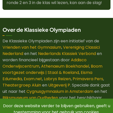
ronde 2 en 3 in de klas wil lezen, kan aan de slag!
Over de Klassieke Olympiaden
De Klassieke Olympiaden zijn een initiatief van de
Vrienden van het Gymnasium
,
Vereniging Classici
Nederland
en het
Nederlands Klassiek Verbond
en
worden financieel bijgestaan door
Addisco
Onderwijscentrum
,
Athenaeum Boekhandel
,
Boom
voortgezet onderwijs | Staal & Roeland
,
Eisma
Edumedia
,
Exam.net
,
Labrys Reizen
,
Primavera Pers
,
Theatergroep Aluin
en
Uitgeverij P
. Speciale dank gaat
uit naar het
Cygnusgymnasium in Amsterdam
en het
Rijksmuseum van Oudheden
voor het beschikbaar
stellen van hun ruimtes.
Door deze website verder te blijven gebruiken, geeft u
toestemming voor het gebruik van cookies.