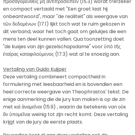
προσαγορευθεὶς μὴ ἀντιπροσειπεῖν (15.3) wordt trefzeker
en compact vertaald met "Een groet laat hij
onbeantwoord", maar "de realiteit" als weergave van
τῶν δεδομένων (17.1) lijkt toch wat te ruim gekozen in
dit verband, waar het toch gaat om gelukjes die een
mens ten deel kunnen vallen. Qua toonzetting doet
"de kusjes van zijn gezelschapsdame" voor ὑπὸ τῆς
ἑταίρας καταφιλούμενος (17.3) wat al te snoezig aan.
Vertaling van Guido Kuijper
Deze vertaling combineert compactheid in
formulering met leesbaarheid en is bovendien een
heel correcte weergave van Theophrastos' tekst. De
enige aanmerking die de jury kan maken is op de zin
met καὶ ἀναμεῖναι (15.9) , waarin de betekenis van οὐκ
ἂν ὑπομεῖναι weinig tot zijn recht komt. Deze vertaling
krijgt van de jury de eerste plaats.