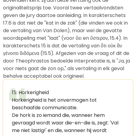
Bovendien kent zij aan deze vertaling ook de
originaliteitsprijs toe. Vooral twee vertaalvondsten
geven de jury daartoe aanleiding. In karakterschets
17.6 is dat niet de "kat in de zak" (die vinden we ook in
de vertaling van Van Dolen), maar wel de gevatte
woordspeling met "laat" (voor ὕει en ὕστερον, 15.4). In
karakterschets 15 is dat de vertaling van ὅτι οὐκ ἂν
γένοιτο διδόμενα (15.5). Afgezien van de vraag of dit de
door Theophrastos bedoelde interpretatie is, is "Ja, ja
voor niets gaat de zon op," als vertaling in elk geval
behalve acceptabel ook origineel.
15: Horkerigheid
Horkerigheid is het onvermogen tot
beschaafde communicatie.
De hork is zo iemand die, wanneer hem
gevraagd wordt waar die-en-die is, zegt: 'Val
me niet lastig!' en die, wanneer hij wordt