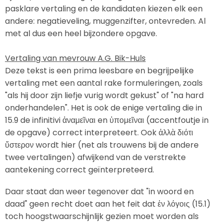
pasklare vertaling en de kandidaten kiezen elk een
andere: negatieveling, muggenzifter, ontevreden. Al
met al dus een heel bijzondere opgave.
Vertaling van mevrouw A.G. Bik-Huls
Deze tekst is een prima leesbare en begrijpelijke
vertaling met een aantal rake formuleringen, zoals
"als hij door zijn liefje vurig wordt gekust" of "na hard
onderhandelen". Het is ook de enige vertaling die in
15.9 de infinitivi ἀναμεῖναι en ὑπομεῖναι (accentfoutje in
de opgave) correct interpreteert. Ook ἀλλὰ διότι
ὕστερον wordt hier (net als trouwens bij de andere
twee vertalingen) afwijkend van de verstrekte
aantekening correct geïnterpreteerd.
Daar staat dan weer tegenover dat "in woord en
daad" geen recht doet aan het feit dat ἐν λόγοις (15.1)
toch hoogstwaarschijnlijk gezien moet worden als