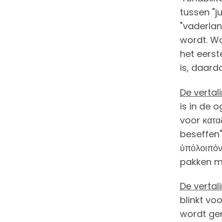
tussen "j
"vaderlan
wordt. Wa
het eers
is, daard
De vertal
is in de 
voor κατα
beseffen")
ὑπόλοιπόν 
pakken mi
De vertal
blinkt vo
wordt gem