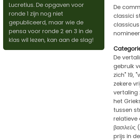
Lucretius. De opgaven voor
De commis
ronde 1 zijn nog niet
classici 
gepubliceerd, maar wie de
classicus
pensa voor ronde 2 en 3 in de
nomineerd
klas wil lezen, kan aan de slag!
Categorie
De vertal
gebruik v
zich" 19,
zekere vr
vertaling
het Griek
tussen st
relatieve 
βασιλεύς (
prijs in d