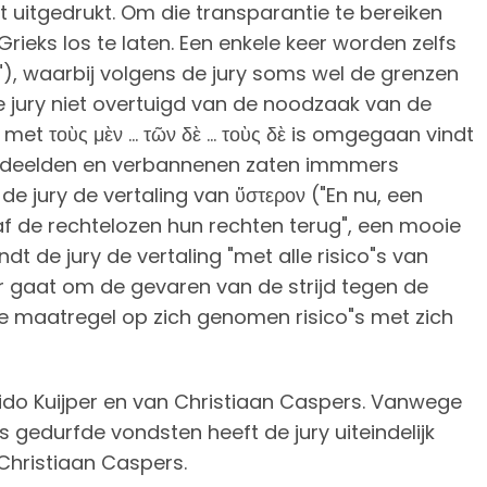
 uitgedrukt. Om die transparantie te bereiken
rieks los te laten. Een enkele keer worden zelfs
"), waarbij volgens de jury soms wel de grenzen
e jury niet overtuigd van de noodzaak van de
 τοὺς μὲν ... τῶν δὲ ... τοὺς δὲ is omgegaan vindt
oordeelden en verbannenen zaten immmers
 de jury de vertaling van ὕστερον ("En nu, een
f de rechtelozen hun rechten terug", een mooie
ndt de jury de vertaling "met alle risico"s van
ier gaat om de gevaren van de strijd tegen de
e maatregel op zich genomen risico"s met zich
uido Kuijper en van Christiaan Caspers. Vanwege
gedurfde vondsten heeft de jury uiteindelijk
Christiaan Caspers.