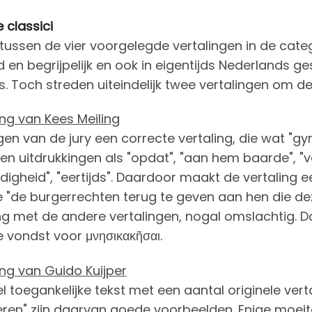
 classici
tussen de vier voorgelegde vertalingen in de categori
d en begrijpelijk en ook in eigentijds Nederlands g
. Toch streden uiteindelijk twee vertalingen om de
ing van Kees Meiling
ogen van de jury een correcte vertaling, die wat "
n uitdrukkingen als "opdat", "aan hem baarde", "vo
igheid", "eertijds". Daardoor maakt de vertaling e
"de burgerrechten terug te geven aan hen die dez
ing met de andere vertalingen, nogal omslachtig. D
e vondst voor μνησικακῆσαι.
ing van Guido Kuijper
el toegankelijke tekst met een aantal originele ver
teren" zijn daarvan goede voorbeelden. Enige moei