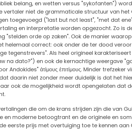
bliek belang, en wetten versus "sykofanten") wordt
 vertaler niet de grammaticale structuur van het G
en toegevoegd ("last but not least", "met dat ene
rtaling en interpretatie worden opgezocht. Zo is d
g "stelden orde op zaken". Ook de manier waarop met
iet helemaal correct: ook onder de ter dood ver
ge tegenstrevers". Als heel origineel karakteriseert
uw na dato?") en ook de kernachtige weergave "ga
oor Andokides" ἀτίμους ἐπιτίμους. Minder trefzeker vi
dat daarin niet zonder meer duidelijk is dat het h
aar ook de mogelijkheid wordt opengelaten dat d
t.
ertalingen die om de krans strijden zijn die van G
e en moderne betoogtrant en de originele en soms 
de eerste prijs met overtuiging toe te kennen aan 