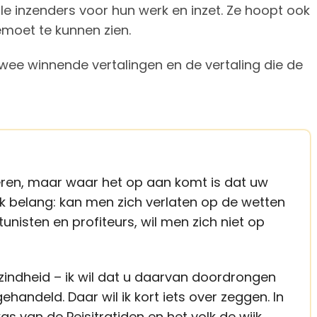
le inzenders voor hun werk en inzet. Ze hoopt ook
emoet te kunnen zien.
wee winnende vertalingen en de vertaling die de
 heren, maar waar het op aan komt is dat uw
ek belang: kan men zich verlaten op de wetten
nisten en profiteurs, wil men zich niet op
zindheid – ik wil dat u daarvan doordrongen
handeld. Daar wil ik kort iets over zeggen. In
s van de Peisitratiden en het volk de wijk