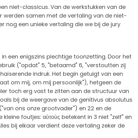
een niet-classicus. Van de werkstukken van de
vier werden samen met de vertaling van de niet-
 nog een unieke vertaling die we bij de jury
in een enigszins plechtige toonzetting. Door het
ruik ("opdat" 5, "betaamd" 6, "verstoutten zij
chaïserende indruk. Het begin getuigt van een
gaat om mij, om mij persoonlijk"), hetgeen de
ler toch erg vast te zitten aan de structuur van
oals bij de weergave van de genitivus absolutus
 ("van ons onze grootvader") en 22 en de
 kleine foutjes: αὐτοὺς betekent in 3 niet "zelf" en
lles bij elkaar verdient deze vertaling zeker de