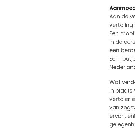
Aanmoedi
Aan de ve
vertaling
Een mooi 
In de eer
een beroe
Een foutj
Nederland
Wat verde
In plaats
vertaler 
van zegsw
ervan, en
gelegenhe