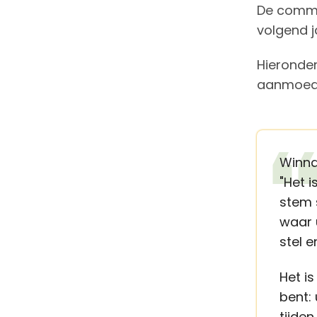
De commis
volgend j
Hieronder
aanmoedig
Winna
"Het 
stem 
waar 
stel 
Het i
bent:
tijde