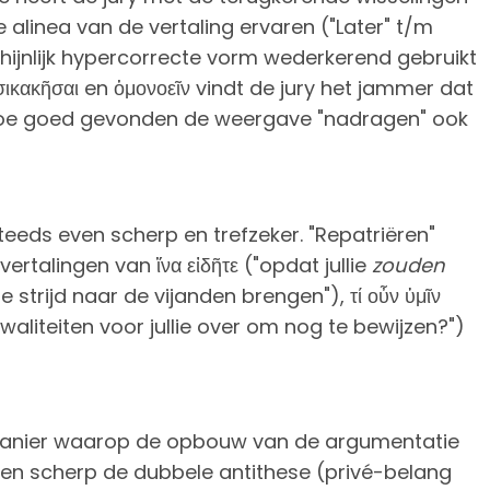
e alinea van de vertaling ervaren ("Later" t/m
hijnlijk hypercorrecte vorm wederkerend gebruikt
ικακῆσαι en ὁμονοεῖν vindt de jury het jammer dat
 Hoe goed gevonden de weergave "nadragen" ook
steeds even scherp en trefzeker. "Repatriëren"
ertalingen van ἵνα εἰδῆτε ("opdat jullie
zouden
de strijd naar de vijanden brengen"), τί οὖν ὑμῖν
 kwaliteiten voor jullie over om nog te bewijzen?")
e manier waarop de opbouw van de argumentatie
r en scherp de dubbele antithese (privé-belang