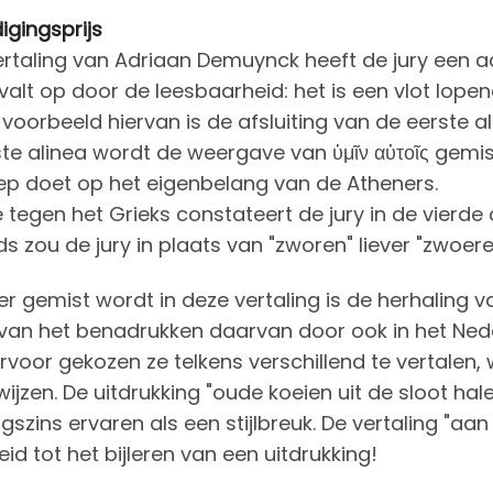
gingsprijs
rtaling van Adriaan Demuynck heeft de jury een a
 valt op door de leesbaarheid: het is een vlot lop
voorbeeld hiervan is de afsluiting van de eerste alin
ste alinea wordt de weergave van ὑμῖν αὐτοῖς gem
p doet op het eigenbelang van de Atheners.
e tegen het Grieks constateert de jury in de vierde a
s zou de jury in plaats van "zworen" liever "zwoere
r gemist wordt in deze vertaling is de herhaling va
 van het benadrukken daarvan door ook in het Nede
ervoor gekozen ze telkens verschillend te vertalen,
ijzen. De uitdrukking "oude koeien uit de sloot ha
igszins ervaren als een stijlbreuk. De vertaling "aan
id tot het bijleren van een uitdrukking!