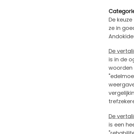
Categorie
De keuze 
ze in goe
Andokides
De vertal
is in de 
woorden e
"edelmoed
weergave 
vergelijk
trefzeker
De vertal
is een he
"rehabili