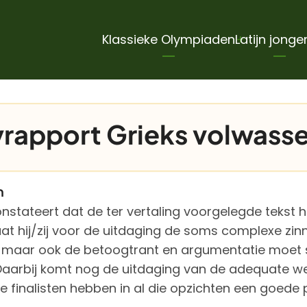
Hoofdnavigatie
Klassieke Olympiaden
Latijn jonge
yrapport Grieks volwas
n
onstateert dat de ter vertaling voorgelegde tekst he
aat hij/zij voor de uitdaging de soms complexe zin
 maar ook de betoogtrant en argumentatie moet s
aarbij komt nog de uitdaging van de adequate wee
e finalisten hebben in al die opzichten een goede 