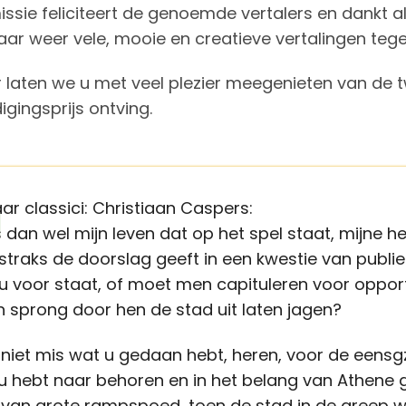
sie feliciteert de genoemde vertalers en dankt al
aar weer vele, mooie en creatieve vertalingen teg
 laten we u met veel plezier meegenieten van de t
ingsprijs ontving.
ar classici: Christiaan Caspers:
is dan wel mijn leven dat op het spel staat, mijne
straks de doorslag geeft in een kwestie van publi
u voor staat, of moet men capituleren voor opportu
en sprong door hen de stad uit laten jagen?
s niet mis wat u gedaan hebt, heren, voor de eensg
 u hebt naar behoren en in het belang van Athene ge
n van grote rampspoed, toen de stad in de greep wa