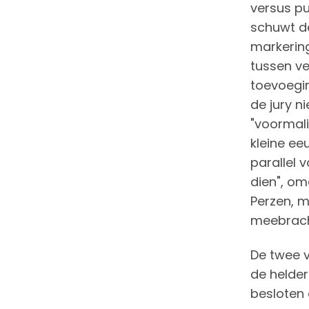
versus pu
schuwt de
markering
tussen ve
toevoegin
de jury n
"voormali
kleine ee
parallel v
dien", om
Perzen, m
meebrach
De twee v
de helder
besloten 