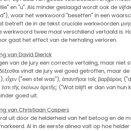
ullie" en "u". Als minder geslaagd wordt ook de vijfd
d"), waar het werkwoord "beseffen" in een waarsc
t betreft de in de tekst cruciale werkwoorden μνησ
te werkwoord twee maal verschillend vertaald is.
oor gaat het effect van de herhaling verloren.
ing van David Dierick
ogen van de jury een correcte vertaling, maar niet 
δέξεσθαι vindt de jury wel goed getroffen, maar de v
, εἶχεν ("een stel was"), ἀπαντῆσαι τοῖς βαρβάροις ("
ἐστι τῆς ἐκείνων ἀρετῆς; ("Wat blijft er dan van hun
nder goed uit.
ing van Christiaan Caspers
oral uit door de helderheid van het betoog en d
arkeerd. Al in de eerste alinea valt op hoe helde