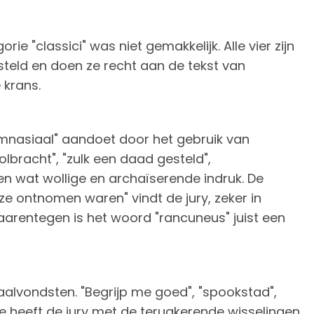
e "classici" was niet gemakkelijk. Alle vier zijn
esteld en doen ze recht aan de tekst van
 krans.
gymnasiaal" aandoet door het gebruik van
lbracht", "zulk een daad gesteld",
en wat wollige en archaïserende indruk. De
e ontnomen waren" vindt de jury, zeker in
aarentegen is het woord "rancuneus" juist een
taalvondsten. "Begrijp me goed", "spookstad",
te heeft de jury met de terugkerende wisselingen