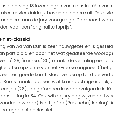
sie ontving 13 inzendingen van classici, één van 
staken er vier duidelijk boven de andere uit. Deze 
 anoniem aan de jury voorgelegd. Daarnaast was er
en voor een "originaliteitsprijs".
 niet-classici
ing van Ad van Dun is zeer nauwgezet en is gesteld 
an participia en door het wat gedateerde woordgeb
 "welnu" 28, "immers" 30) maakt de vertaling een ar
ijheid ten opzichte van het Griekse origineel ("het 
 zeer ten goede komt. Maar verderop blijkt de verta
s. Soms maakt dat een wat krampachtige indruk, z
reepjes (28), de geforceerde woordvolgorde in 10
aansluiting in 34. Ook wil de jury nog wijzen op twee
zonder lidwoord) is altijd "de (Perzische) koning". A
e categorie niet-classici.