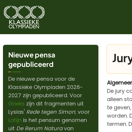
Overslaan
en
naar
de
inhoud
gaan
Nieuwe pensa
Jur
gepubliceerd
De nieuwe pensa voor de
Algemee
Klassieke Olympiaden 2026-
De jury c
2027 zijn gepubliceerd. Voor
alleen st
Grieks
zijn dit fragmenten uit
te geven,
Lysias'
Rede tegen Simon
; voor
worden. D
Latijn
is het pensum genomen
termen. D
uit
De Rerum Natura
van