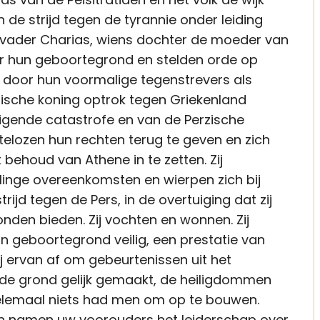
de strijd tegen de tyrannie onder leiding
vader Charias, wiens dochter de moeder van
r hun geboortegrond en stelden orde op
 door hun voormalige tegenstrevers als
erzische koning optrok tegen Griekenland
eigende catastrofe en van de Perzische
telozen hun rechten terug te geven en zich
behoud van Athene in te zetten. Zij
linge overeenkomsten en wierpen zich bij
ijd tegen de Pers, in de overtuiging dat zij
den bieden. Zij vochten en wonnen. Zij
n geboortegrond veilig, een prestatie van
ij ervan af om gebeurtenissen uit het
t de grond gelijk gemaakt, de heiligdommen
 helemaal niets had men om op te bouwen.
n namen uw voorouders het leiderschap over