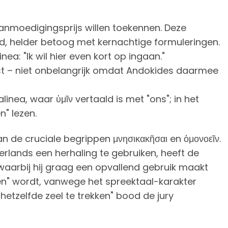
anmoedigingsprijs willen toekennen. Deze
end, helder betoog met kernachtige formuleringen.
ea: "Ik wil hier even kort op ingaan."
ist – niet onbelangrijk omdat Andokides daarmee
linea, waar ὑμῖν vertaald is met "ons"; in het
n" lezen.
n de cruciale begrippen μνησικακῆσαι en ὁμονοεῖν.
rlands een herhaling te gebruiken, heeft de
 waarbij hij graag een opvallend gebruik maakt
len" wordt, vanwege het spreektaal-karakter
 hetzelfde zeel te trekken" bood de jury