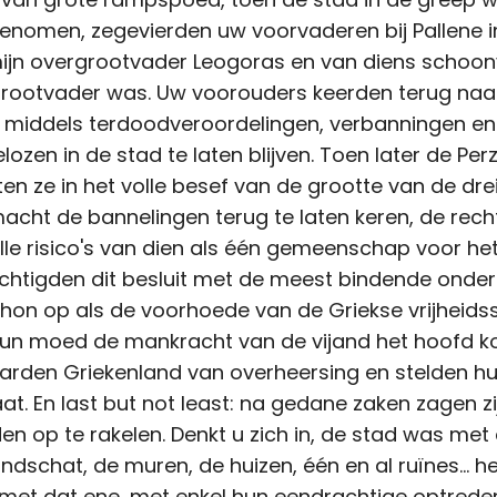
enomen, zegevierden uw voorvaderen bij Pallene in 
ijn overgrootvader Leogoras en van diens schoon
grootvader was. Uw voorouders keerden terug naa
 middels terdoodveroordelingen, verbanningen en
lozen in de stad te laten blijven. Toen later de P
ten ze in het volle besef van de grootte van de dr
acht de bannelingen terug te laten keren, de rech
lle risico's van dien als één gemeenschap voor het 
chtigden dit besluit met de meest bindende onder
on op als de voorhoede van de Griekse vrijheidsstr
un moed de mankracht van de vijand het hoofd kon
aarden Griekenland van overheersing en stelden hu
at. En last but not least: na gedane zaken zagen z
den op te rakelen. Denkt u zich in, de stad was me
ndschat, de muren, de huizen, één en al ruïnes...
met dat ene, met enkel hun eendrachtige optrede