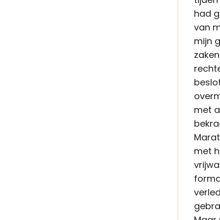
had g
van m
mijn 
zaken
rechte
beslo
overm
met a
bekra
Marath
met h
vrijw
forma
verle
gebra
Maar 