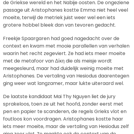
de Griekse wereld en het Nabije oosten. De ongeziene
passage uit Aristophanes kostte Emma niet heel veel
moeite, terwijl de metriek juist weer wel een iets
grotere hobbel bleek dan van tevoren gedacht.
Freekje Spaargaren had goed nagedacht over de
context en kwam met mooie parallellen van verhalen
waarin het recht zegeviert. Ze had iets meer moeite
met de metafoor van Δίκη die als meisje wordt
meegesleurd, maar had duidelijk weinig moeite met
Aristophanes. De vertaling van Hesiodus daarentegen
ging weer wat langzamer, maar lukte uiteraard wel.
De laatste kandidaat Mai Thy Nguyen liet de jury
sprakeloos, toen ze uit het hoofd, zonder eerst met
pen en papier te scanderen, de regels Grieks vlot en
foutloos kon voordragen. Aristophanes kostte haar
iets meer moeite, maar de vertaling van Hesiodus zelf
ging zeer vlot. Ze maakte ook de context van de