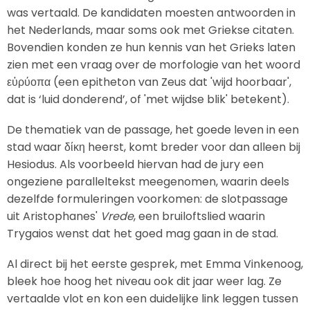
was vertaald. De kandidaten moesten antwoorden in
het Nederlands, maar soms ook met Griekse citaten.
Bovendien konden ze hun kennis van het Grieks laten
zien met een vraag over de morfologie van het woord
εὐρύοπα (een epitheton van Zeus dat 'wijd hoorbaar',
dat is ‘luid donderend’, of 'met wijdse blik' betekent).
De thematiek van de passage, het goede leven in een
stad waar δίκη heerst, komt breder voor dan alleen bij
Hesiodus. Als voorbeeld hiervan had de jury een
ongeziene paralleltekst meegenomen, waarin deels
dezelfde formuleringen voorkomen: de slotpassage
uit Aristophanes'
Vrede
, een bruiloftslied waarin
Trygaios wenst dat het goed mag gaan in de stad.
Al direct bij het eerste gesprek, met Emma Vinkenoog,
bleek hoe hoog het niveau ook dit jaar weer lag. Ze
vertaalde vlot en kon een duidelijke link leggen tussen