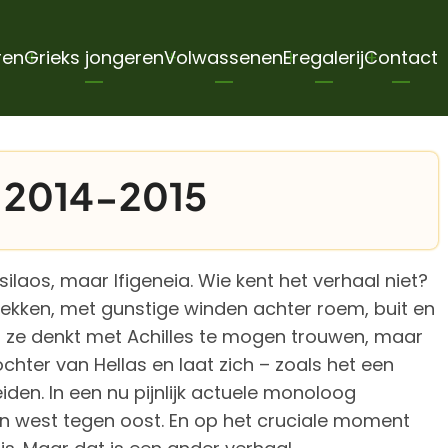
ren
Grieks jongeren
Volwassenen
Eregalerij
Contact
n 2014-2015
ilaos, maar Ifigeneia. Wie kent het verhaal niet?
rekken, met gunstige winden achter roem, buit en
t ze denkt met Achilles te mogen trouwen, maar
chter van Hellas en laat zich – zoals het een
den. In een nu pijnlijk actuele monoloog
 van west tegen oost. En op het cruciale moment