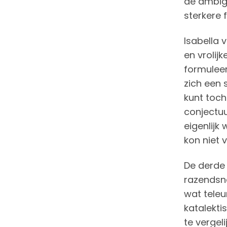
de ambigu
sterkere 
Isabella 
en vrolij
formuleer
zich een 
kunt toch
conjectuu
eigenlijk
kon niet 
De derde 
razendsne
wat teleu
katalekti
te vergeli