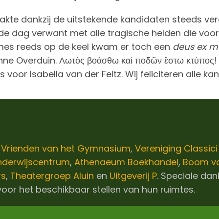
aakte dankzij de uitstekende kandidaten steeds ve
de dag verwant met alle tragische helden die voor
mes reeds op de keel kwam er toch een
deus ex m
nne Overduin. Λωτὸς βοάσθω καὶ ποδῶν ἔστω κτύπος!
s voor Isabella van der Feltz. Wij feliciteren alle k
e
Vrienden van het Gymnasium
,
Vereniging Classic
nderwijscentrum
,
Athenaeum Boekhandel
,
Boom vo
rs
,
Theatergroep Aluin
en
Uitgeverij P
. Speciale dan
oor het beschikbaar stellen van hun ruimtes.