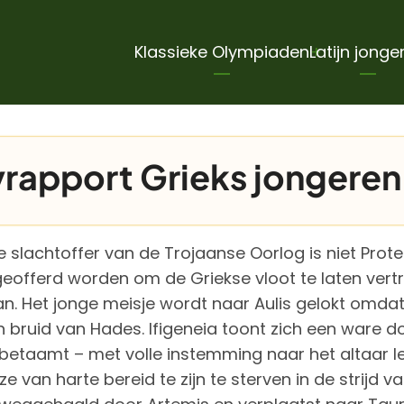
Hoofdnavigatie
Klassieke Olympiaden
Latijn jonge
yrapport Grieks jongere
e slachtoffer van de Trojaanse Oorlog is niet Protes
geofferd worden om de Griekse vloot te laten vert
n. Het jonge meisje wordt naar Aulis gelokt omda
 bruid van Hades. Ifigeneia toont zich een ware do
 betaamt – met volle instemming naar het altaar lei
 ze van harte bereid te zijn te sterven in de strijd