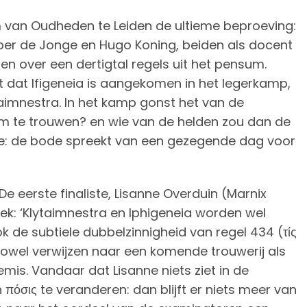
m van Oudheden te Leiden de ultieme beproeving:
per de Jonge en Hugo Koning, beiden als docent
en over een dertigtal regels uit het pensum.
dat Ifigeneia is aangekomen in het legerkamp,
mnestra. In het kamp gonst het van de
om te trouwen? en wie van de helden zou dan de
onie: de bode spreekt van een gezegende dag voor
e eerste finaliste, Lisanne Overduin (Marnix
ek: ‘Klytaimnestra en Iphigeneia worden wel
k de subtiele dubbelzinnigheid van regel 434 (τίς
 zowel verwijzen naar een komende trouwerij als
mis. Vandaar dat Lisanne niets ziet in de
πόσις te veranderen: dan blijft er niets meer van