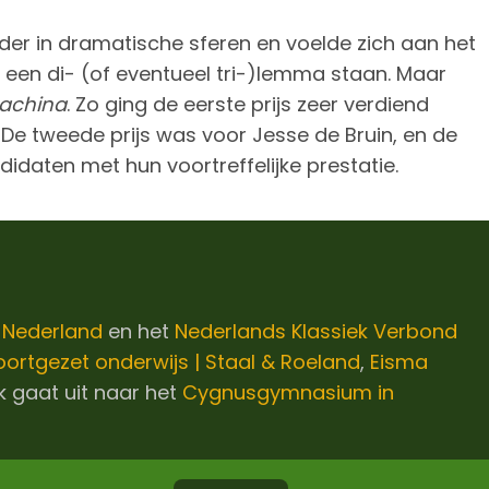
rder in dramatische sferen en voelde zich aan het
 een di- (of eventueel tri-)lemma staan. Maar
achina
. Zo ging de eerste prijs zeer verdiend
 De tweede prijs was voor Jesse de Bruin, en de
andidaten met hun voortreffelijke prestatie.
i Nederland
en het
Nederlands Klassiek Verbond
ortgezet onderwijs | Staal & Roeland
,
Eisma
k gaat uit naar het
Cygnusgymnasium in