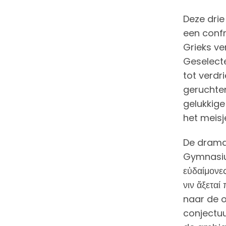
Deze drie
een confr
Grieks ve
Geselect
tot verd
geruchten
gelukkige
het meisj
De dramat
Gymnasium
εὐδαίμονε
νιν ἄξετα
naar de o
conjectuu