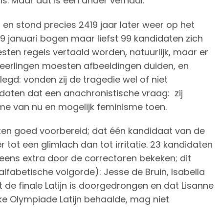
s. Maar dat is een ander verhaal.
en stond precies 2419 jaar later weer op het
 januari bogen maar liefst 99 kandidaten zich
sten regels vertaald worden, natuurlijk, maar er
Leerlingen moesten afbeeldingen duiden, en
gd: vonden zij de tragedie wel of niet
daten dat een anachronistische vraag: zij
e van nu en mogelijk feminisme toen.
en goed voorbereid; dat één kandidaat van de
r tot een glimlach dan tot irritatie. 23 kandidaten
ens extra door de correctoren bekeken; dit
alfabetische volgorde): Jesse de Bruin, Isabella
t de finale Latijn is doorgedrongen en dat Lisanne
eke Olympiade Latijn behaalde, mag niet