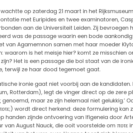
 wachtte op zaterdag 21 maart in het Rijksmuseu
ontatie met Euripides en twee examinatoren, Cas
rbonden aan de Universiteit Leiden. Zij bevroegen h
eerd was de passage waarin een bode aankondigt 
riet van Agamemnon samen met haar moeder Klytai
: waarom is het meisje hier? komt ze misschien 
 zijn? Het is een passage die bol staat van de ir
e, terwijl ze haar dood tegemoet gaat.
ische ironie gaat niet voorbij aan de kandidaten. D
, Rotterdam), legt de vinger direct op de zere pl
ς genoemd, maar ze zijn helemaal niet gelukkig.’ Oo
ί ποτε;) wordt direct herkend: deze formulering kan
p handen zijnde ontvoering van Ifigeneia door Arte
r van August Nauck, die ooit voorstelde om ποτε in 