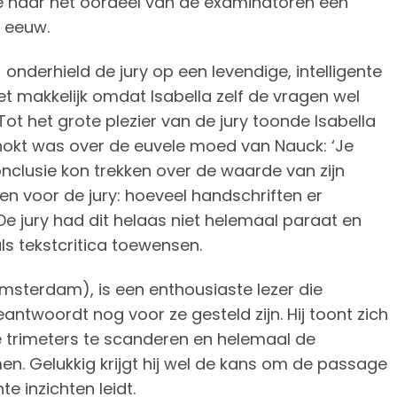
ee naar het oordeel van de examinatoren een
e eeuw.
onderhield de jury op een levendige, intelligente
t makkelijk omdat Isabella zelf de vragen wel
ot het grote plezier van de jury toonde Isabella
schokt was over de euvele moed van Nauck: ‘Je
nclusie kon trekken over de waarde van zijn
en voor de jury: hoeveel handschriften er
De jury had dit helaas niet helemaal paraat en
ls tekstcritica toewensen.
sterdam), is een enthousiaste lezer die
antwoordt nog voor ze gesteld zijn. Hij toont zich
 trimeters te scanderen en helemaal de
en. Gelukkig krijgt hij wel de kans om de passage
te inzichten leidt.