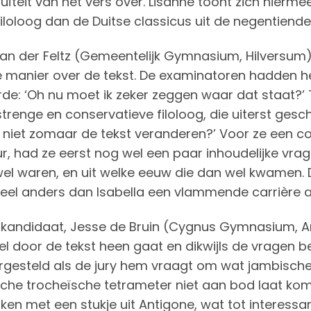
ïteit van het vers over. Lisanne toont zich hierm
filoloog dan de Duitse classicus uit de negentiend
van der Feltz (Gemeentelijk Gymnasium, Hilversum) 
ke manier over de tekst. De examinatoren hadden he
de: ‘Oh nu moet ik zeker zeggen waar dat staat?’ T
strenge en conservatieve filoloog, die uiterst ge
 niet zomaar de tekst veranderen?’ Voor ze een co
r, had ze eerst nog wel een paar inhoudelijke vrag
 wel waren, en uit welke eeuw die dan wel kwamen. 
veel anders dan Isabella een vlammende carrière a
kandidaat, Jesse de Bruin (Cygnus Gymnasium, Am
l door de tekst heen gaat en dikwijls de vragen be
rgesteld als de jury hem vraagt om wat jambische
sche trocheïsche tetrameter niet aan bod laat kom
jken met een stukje uit Antigone, wat tot interessan