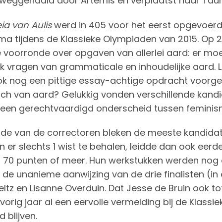
weggehaald door Artemis en verplaatst naar Tauri
eia van Aulis
werd in 405 voor het eerst opgevoerd 
 tijdens de Klassieke Olympiaden van 2015. Op 29
e voorronde over opgaven van allerlei aard: er moe
 vragen van grammaticale en inhoudelijke aard. 
k nog een pittige essay-achtige opdracht voorgele
sch van aard? Gelukkig vonden verschillende kandi
een gerechtvaardigd onderscheid tussen feminism
gde van de correctoren bleken de meeste kandidat
n er slechts 1 wist te behalen, leidde dan ook eerde
70 punten of meer. Hun werkstukken werden nog e
t de unanieme aanwijzing van de drie finalisten (in 
eltz en Lisanne Overduin. Dat Jesse de Bruin ook to
vorig jaar al een eervolle vermelding bij de Klassi
 blijven.