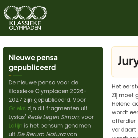
Overslaan
en
naar
de
inhoud
gaan
Nieuwe pensa
Jur
gepubliceerd
De nieuwe pensa voor de
Het eerst
Klassieke Olympiaden 2026-
Zij moet 
2027 zijn gepubliceerd. Voor
Helena aa
Grieks
zijn dit fragmenten uit
wordt een
Lysias'
Rede tegen Simon
; voor
offerdier
Latijn
is het pensum genomen
verklaart
uit
De Rerum Natura
van