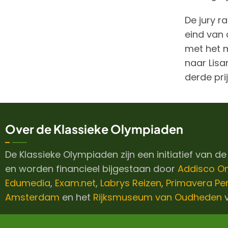
De jury r
eind van 
met het 
naar Lisa
derde prij
Over de Klassieke Olympiaden
De Klassieke Olympiaden zijn een initiatief van d
en worden financieel bijgestaan door
Addisco O
Edumedia
,
Exam.net
,
Labrys Reizen
,
Primavera Pe
Amsterdam
en het
Rijksmuseum van Oudheden
v