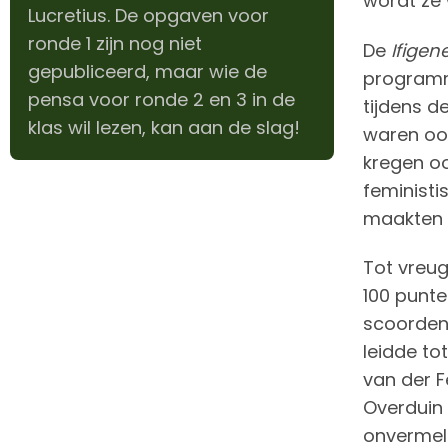
wordt ze 
Lucretius. De opgaven voor
ronde 1 zijn nog niet
De
Ifigen
gepubliceerd, maar wie de
programma
pensa voor ronde 2 en 3 in de
tijdens d
klas wil lezen, kan aan de slag!
waren ook
kregen oo
feministi
maakten 
Tot vreu
100 punte
scoorden 
leidde to
van der F
Overduin 
onvermeld