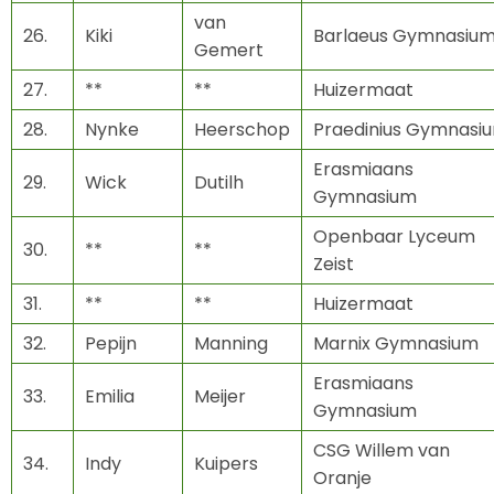
van
26.
Kiki
Barlaeus Gymnasiu
Gemert
27.
**
**
Huizermaat
28.
Nynke
Heerschop
Praedinius Gymnasi
Erasmiaans
29.
Wick
Dutilh
Gymnasium
Openbaar Lyceum
30.
**
**
Zeist
31.
**
**
Huizermaat
32.
Pepijn
Manning
Marnix Gymnasium
Erasmiaans
33.
Emilia
Meijer
Gymnasium
CSG Willem van
34.
Indy
Kuipers
Oranje