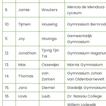
Mencia de Mendoza
9.
Jamie
Wouters
Lyceum
10.
Tijmen
Houwing
Gymnasium Bernrod
Gemeentelijk
11.
Joy
Hovinga
Gymnasium
Tjong Tjin
12.
Jonathan
Gymnasium Haganu
Tai
13.
Max
Ossewijer
Marnix Gymnasium
van
Gymnasium Johan
14.
Thomas
Zanten
van Oldenbarnevelt
15.
Jara
Diemel
Stedelijk Gymnasium
16.
Lovis
Luub
Dr. Nassau College
Willem Lodewijk