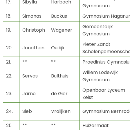
17.
Sibylla
Harbach
Gymnasium
18.
Simonas
Buckus
Gymnasium Haganu
Gemeentelijk
19.
Christoph
Wagener
Gymnasium
Pieter Zandt
20.
Jonathan
Oudijk
Scholengemeensch
21.
**
**
Praedinius Gymnasi
Willem Lodewijk
22.
Servas
Bulthuis
Gymnasium
Openbaar Lyceum
23.
Jarno
de Gier
Zeist
24.
Sieb
Vrolijken
Gymnasium Bernrod
25.
**
**
Huizermaat