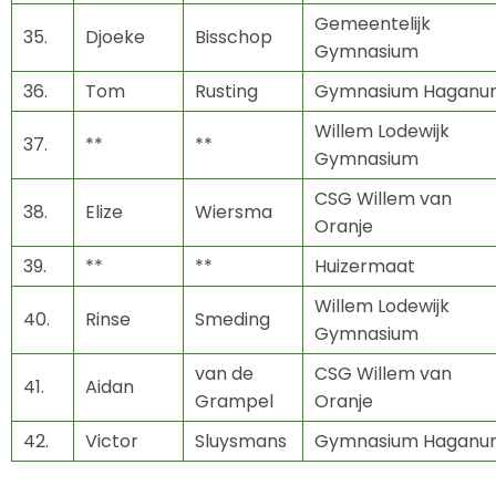
Gemeentelijk
35.
Djoeke
Bisschop
Gymnasium
36.
Tom
Rusting
Gymnasium Haganu
Willem Lodewijk
37.
**
**
Gymnasium
CSG Willem van
38.
Elize
Wiersma
Oranje
39.
**
**
Huizermaat
Willem Lodewijk
40.
Rinse
Smeding
Gymnasium
van de
CSG Willem van
41.
Aidan
Grampel
Oranje
42.
Victor
Sluysmans
Gymnasium Haganu