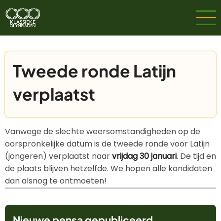
Overslaan
en
naar
de
inhoud
Tweede ronde Latijn
gaan
verplaatst
Vanwege de slechte weersomstandigheden op de
oorspronkelijke datum is de tweede ronde voor Latijn
(jongeren) verplaatst naar
vrijdag 30 januari
. De tijd en
de plaats blijven hetzelfde. We hopen alle kandidaten
dan alsnog te ontmoeten!
Nieuwe pensa gepubliceerd