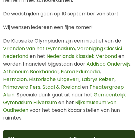
nemen in het schoolexamen.
De wedstrijden gaan op 10 september van start.
Wij wensen iedereen een fijne zomer!
De Klassieke Olympiaden zijn een initiatief van de
Vrienden van het Gymnasium
,
Vereniging Classici
Nederland
en het
Nederlands Klassiek Verbond
en
worden financieel bijgestaan door
Addisco Onderwijs
,
Atheneum Boekhandel
,
Eisma Edumedia
,
Hermaion
,
Historische Uitgeverij
,
Labrys Reizen
,
Primavera Pers
,
Staal & Roeland
en
Theatergroep
Aluin
. Speciale dank gaat uit naar het
Gemeentelijk
Gymnasium Hilversum
en het
Rijksmuseum van
Oudheden
voor het beschikbaar stellen van hun
ruimtes.