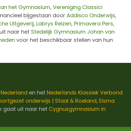
van het Gymnasium
,
Vereniging Classici
nancieel bijgestaan door
Addisco Onderwijs
,
che Uitgeverij
,
Labrys Reizen
,
Primavera Pers
,
uit naar het
Stedelijk Gymnasium Johan van
heden
voor het beschikbaar stellen van hun
i Nederland
en het
Nederlands Klassiek Verbond
ortgezet onderwijs | Staal & Roeland
,
Eisma
k gaat uit naar het
Cygnusgymnasium in