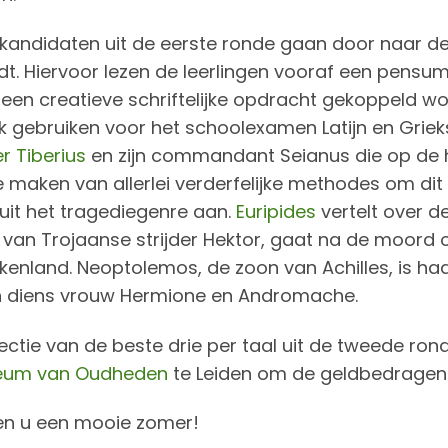
kandidaten uit de eerste ronde gaan door naar de 
dt. Hiervoor lezen de leerlingen vooraf een pensu
en creatieve schriftelijke opdracht gekoppeld wor
k gebruiken voor het schoolexamen Latijn en Grieks
er Tiberius
en zijn commandant Seianus die op de 
e maken van allerlei verderfelijke methodes om dit 
it het tragediegenre aan.
Euripides
vertelt over d
van Trojaanse strijder Hektor, gaat na de moord 
kenland. Neoptolemos, de zoon van Achilles, is ha
en diens vrouw Hermione en Andromache.
ectie van de beste drie per taal uit de tweede ronde
eum van Oudheden
te Leiden om de geldbedragen 
en u een mooie zomer!