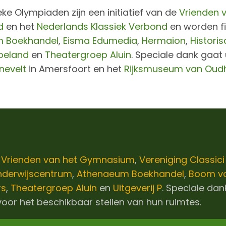
eke Olympiaden zijn een initiatief van de
Vrienden 
d
en het
Nederlands Klassiek Verbond
en worden fi
 Boekhandel
,
Eisma Edumedia
,
Hermaion
,
Historis
oeland
en
Theatergroep Aluin
. Speciale dank gaat 
nevelt
in Amersfoort en het
Rijksmuseum van Oud
e
Vrienden van het Gymnasium
,
Vereniging Classic
nderwijscentrum
,
Athenaeum Boekhandel
,
Boom vo
rs
,
Theatergroep Aluin
en
Uitgeverij P
. Speciale dan
oor het beschikbaar stellen van hun ruimtes.