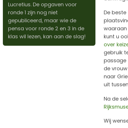
Lucretius. De opgaven voor
ronde 1 zijn nog niet
De beste 
gepubliceerd, maar wie de
plaatsvin
pensa voor ronde 2 en 3 in de
waaraan e
klas wil lezen, kan aan de slag!
kunt u oo
over keiz
gebruik t
passage u
de vrouw 
naar Grie
uit tuss
Na de sel
Rijksmus
Wij wens