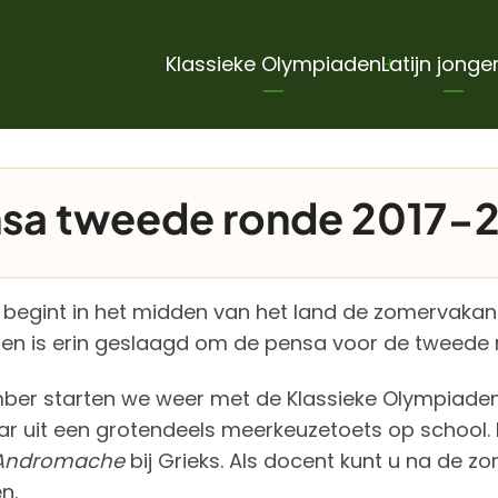
Hoofdnavigatie
Klassieke Olympiaden
Latijn jonge
sa tweede ronde 2017-2
egint in het midden van het land de zomervakanti
n is erin geslaagd om de pensa voor de tweede r
ber starten we weer met de Klassieke Olympiaden 
aar uit een grotendeels meerkeuzetoets op school. Di
Andromache
bij Grieks. Als docent kunt u na de 
n.