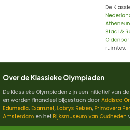
De Klassi
Nederlan
Atheneum
Staal & R
Oldenbar
ruimtes.
Over de Klassieke Olympiaden
De Klassieke Olympiaden zijn een initiatief van d
en worden financieel bijgestaan door
Addisco O
Edumedia
,
Exam.net
,
Labrys Reizen
,
Primavera Pe
Amsterdam
en het
Rijksmuseum van Oudheden
v