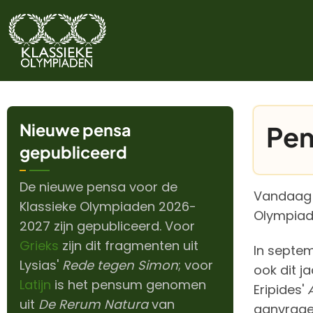
Overslaan
en
naar
de
inhoud
gaan
Nieuwe pensa
Pen
gepubliceerd
De nieuwe pensa voor de
Vandaag b
Klassieke Olympiaden 2026-
Olympiade
2027 zijn gepubliceerd. Voor
Grieks
zijn dit fragmenten uit
In septem
Lysias'
Rede tegen Simon
; voor
ook dit j
Latijn
is het pensum genomen
Eripides'
uit
De Rerum Natura
van
aanvrage