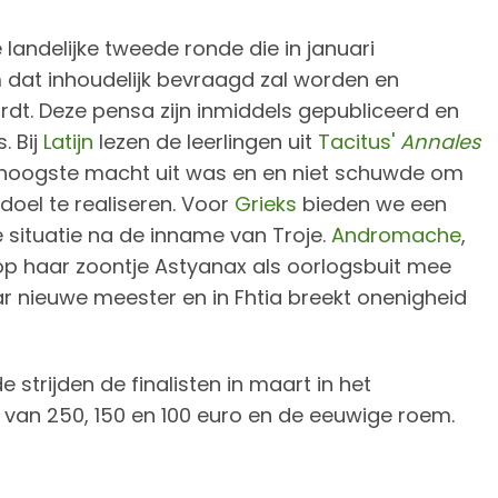
landelijke tweede ronde die in januari
m dat inhoudelijk bevraagd zal worden en
dt. Deze pensa zijn inmiddels gepubliceerd en
. Bij
Latijn
lezen de leerlingen uit
Tacitus'
Annales
hoogste macht uit was en en niet schuwde om
doel te realiseren. Voor
Grieks
bieden we een
e situatie na de inname van Troje.
Andromache
,
op haar zoontje Astyanax als oorlogsbuit mee
ar nieuwe meester en in Fhtia breekt onenigheid
 strijden de finalisten in maart in het
van 250, 150 en 100 euro en de eeuwige roem.